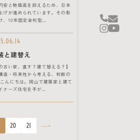
円安と物価高を抑えるため、日本
上げが進められています。その影
け、10年固定金利型…
5.06.14
装と建替え
の古い家、直す？建て替える？】
構造・将来性から考える、判断の
 こんにちは。岡山で建築家と建て
イナーズ住宅を手が…
9
20
21