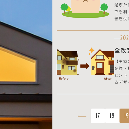
過ぎた
でも利
響を受
202
全改
【実家
金額・
ヒント
るデザ
17
18
1