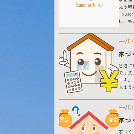
える時代
Hou
に、毎
202
家づ
急速に
では賃
ます。
ふまえ
202
家づ
家づく