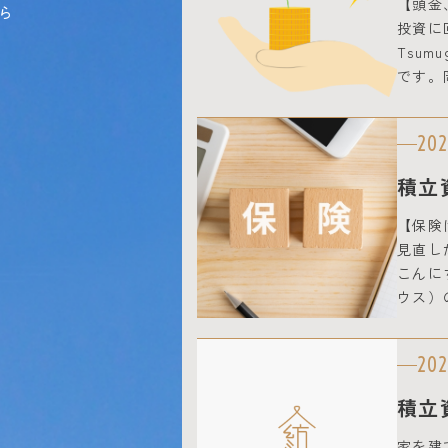
【頭金
ら
投資に
Tsum
です。
202
積立
【保険
見直し
こんにち
ウス）
202
積立
家を建