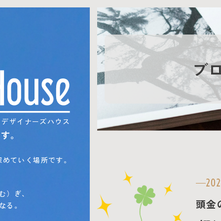
ブ
」デザイナーズハウス
です。
、
深めていく場所です。
、
202
む）ぎ、
頭金
なる。