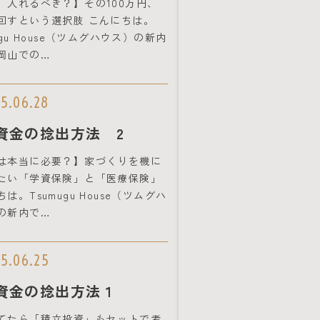
、入れるべき？】その100万円、
回すという選択肢 こんにちは。
ugu House（ツムグハウス）の新内
岡山での…
5.06.28
資金の捻出方法 2
は本当に必要？】家づくりを機に
たい「学資保険」と「医療保険」
は。Tsumugu House（ツムグハ
の新内で…
5.06.25
資金の捻出方法１
てたら「積立投資」もセットで考