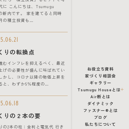
に こんにちは、Tsumugu
seの新内です。 家を建てると同時
月の積立投資も…
5.06.21
くりの転換点
進むインフレを抑えるべく、最近
お役立ち資料
上げの必要性が盛んに叫ばれてい
家づくり相談会
しかし、コロナ以降の物価上昇を
ギャラリー
ると、わずか5％程度の…
Tsumugu Houseとは
Air断とは
5.06.18
ダイナミック
ファスナー®とは
くりの２本の要
ブログ
私たちについて
りの2本の柱：金利と電気代 行き