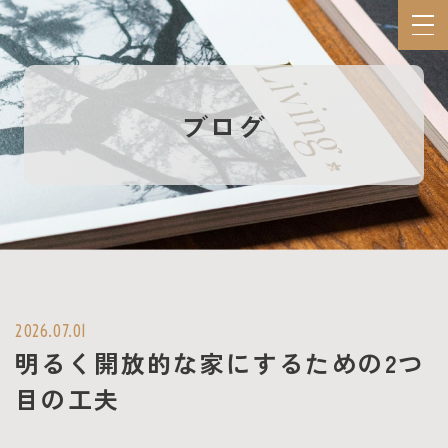
ブログ
お役立ち資料
家づくり相談会
ギャラリー
2026.07.01
Tsumugu Houseとは
明るく開放的な家にするための2つ
目の工夫
私たちの家づくり
私たちのこだわり